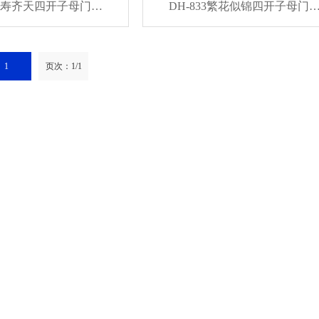
4福寿齐天四开子母门…
DH-833繁花似锦四开子母门
1
页次：1/1