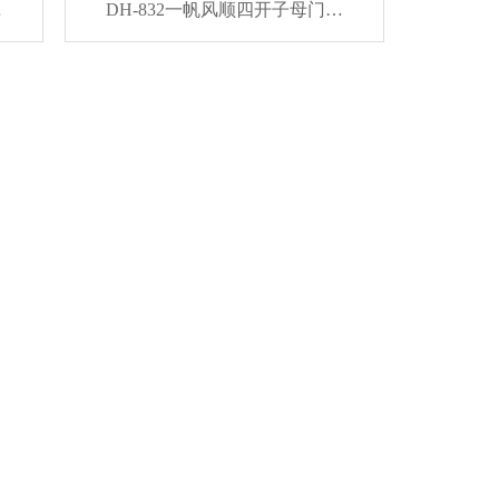
…
DH-832一帆风顺四开子母门…