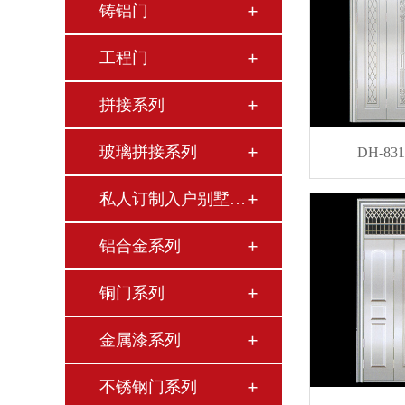
铸铝门
工程门
拼接系列
玻璃拼接系列
DH-8
私人订制入户别墅门…
铝合金系列
铜门系列
金属漆系列
不锈钢门系列